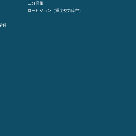
二分脊椎
ロービジョン（重度視力障害）
学科