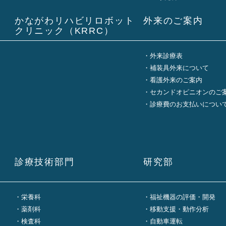
かながわリハビリロボット
外来のご案内
クリニック（KRRC）
外来診療表
補装具外来について
看護外来のご案内
セカンドオピニオンのご
診療費のお支払いについ
診療技術部門
研究部
栄養科
福祉機器の評価・開発
薬剤科
移動支援・動作分析
検査科
自動車運転