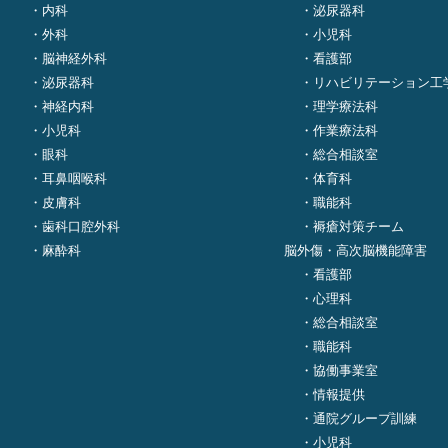
内科
泌尿器科
外科
小児科
脳神経外科
看護部
泌尿器科
リハビリテーション工
神経内科
理学療法科
小児科
作業療法科
眼科
総合相談室
耳鼻咽喉科
体育科
皮膚科
職能科
歯科口腔外科
褥瘡対策チーム
麻酔科
脳外傷・高次脳機能障害
看護部
心理科
総合相談室
職能科
協働事業室
情報提供
通院グループ訓練
小児科