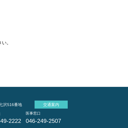
さい。
七沢516番地
交通案内
談
医事窓口
249-2222
046-249-2507