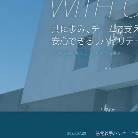
筋電義手バンク ご
2026.07.29